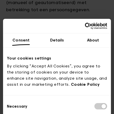
(manueel of geautomatiseerd) met
betrekking tot een persoonsgegeven.
visit.brussels verzamelt, registreert en
gebruikt de gegevens van de gebruikers
onder andere voor volgende doeleinden:
Consent
Details
About
· een contractuele relatie met de
gebruiker aangaan, invullen en uitbouwen;
Your cookies settings
By clicking “Accept All Cookies”, you agree to
· de gebruiker in staat stellen deel te
the storing of cookies on your device to
nemen aan een spel/wedstrijd/quiz en, in het
enhance site navigation, analyze site usage, and
assist in our marketing efforts.
Cookie Policy
algemeen, om de dienst te kunnen leveren;
· de inhoud van de website analyseren,
Consent
aanpassen en verbeteren;
Necessary
Selection